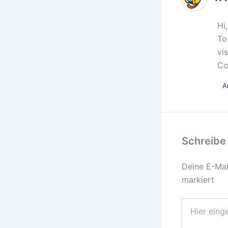
Hi
To
vi
Co
A
Schreibe
Deine E-Mail
markiert
Hier
eingeben…