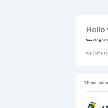
Zum
Inhalt
springen
Hello
Von
info@pet
Welcome to W
1 Kommentar 
A 