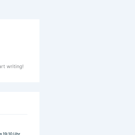
rt writing!
m 19:10 Uhr