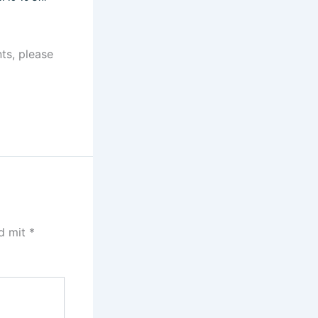
ts, please
nd mit
*